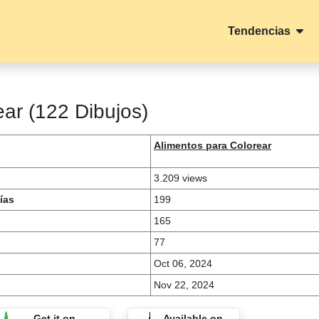
Tendencias
ear (122 Dibujos)
Alimentos para Colorear
3.209 views
ías
199
165
77
Oct 06, 2024
Nov 22, 2024
Get it on
Available on