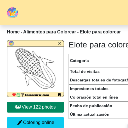
Home
-
Alimentos para Colorear
-
Elote para colorear
Elote para color
Categoría
Total de visitas
Descargas totales de fotograf
Impresiones totales
Coloración total en línea
Fecha de publicación
View 122 photos
Última actualización
Coloring online