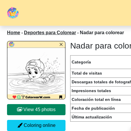
Home
-
Deportes para Colorear
-
Nadar para colorear
Nadar para color
Categoría
Total de visitas
Descargas totales de fotograf
Impresiones totales
Coloración total en línea
Fecha de publicación
View 45 photos
Última actualización
Coloring online