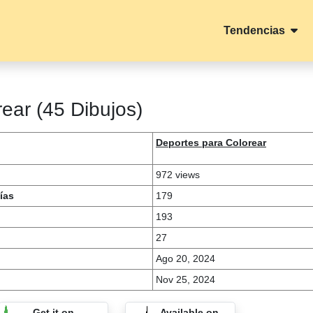
Tendencias
ear (45 Dibujos)
Deportes para Colorear
972 views
ías
179
193
27
Ago 20, 2024
Nov 25, 2024
Get it on
Available on