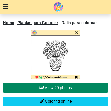
Home
-
Plantas para Colorear
-
Dalia para colorear
View 20 photos
Coloring online