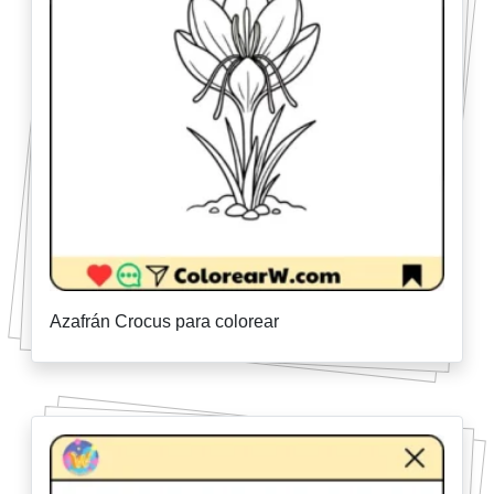
Azafrán Crocus para colorear