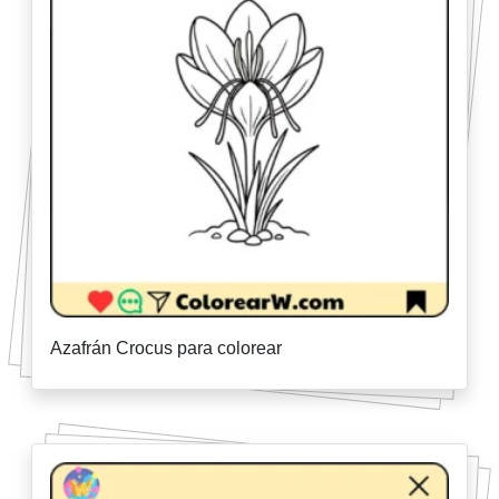
Azafrán Crocus para colorear