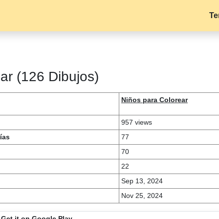
Te
ar (126 Dibujos)
Niños para Colorear
957 views
ías
77
70
22
Sep 13, 2024
Nov 25, 2024
Get it on Google Play