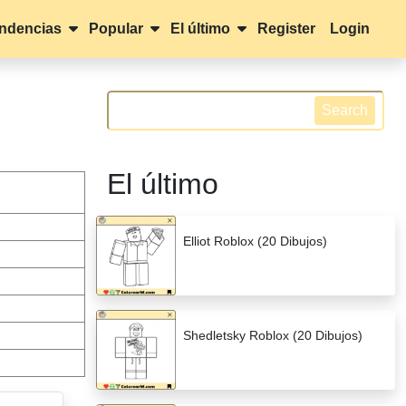
ndencias
Popular
El último
Register
Login
Search
El último
Elliot Roblox (20 Dibujos)
Shedletsky Roblox (20 Dibujos)