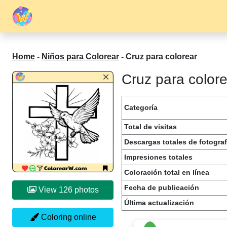
Home
-
Niños para Colorear
-
Cruz para colorear
Cruz para colore
Categoría
Total de visitas
Descargas totales de fotograf
Impresiones totales
Coloración total en línea
Fecha de publicación
View 126 photos
Última actualización
Coloring online