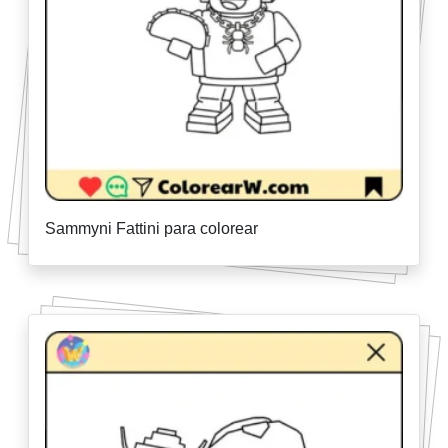
Sammyni Fattini para colorear