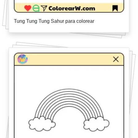
Tung Tung Tung Sahur para colorear