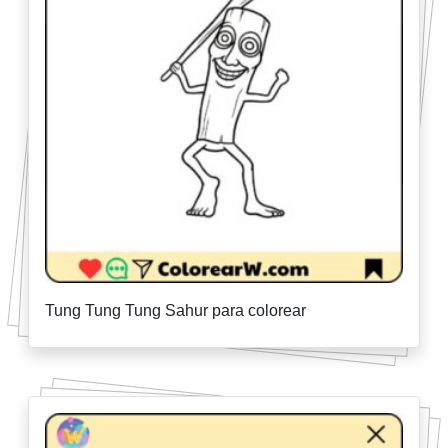
Tung Tung Tung Sahur para colorear