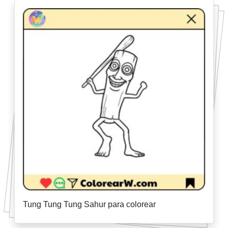
Tung Tung Tung Sahur para colorear