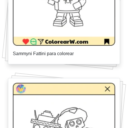
Sammyni Fattini para colorear