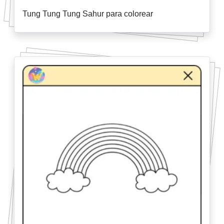
Tung Tung Tung Sahur para colorear