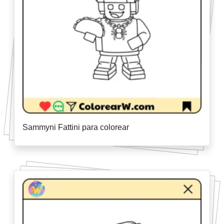
Sammyni Fattini para colorear