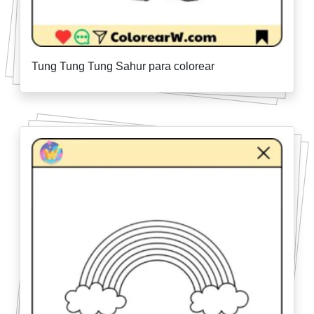
Tung Tung Tung Sahur para colorear