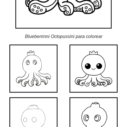
Blueberrinni Octopussini para colorear