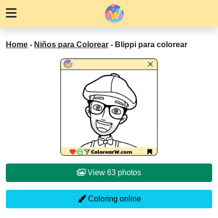
Home
-
Niños para Colorear
-
Blippi para colorear
View 63 photos
Coloring online