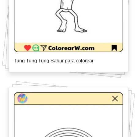
Tung Tung Tung Sahur para colorear