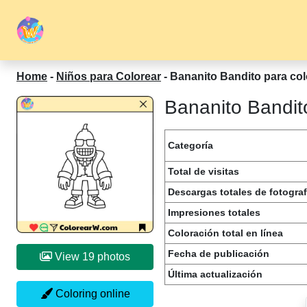
Home
-
Niños para Colorear
-
Bananito Bandito para col
Bananito Bandito
Categoría
Total de visitas
Descargas totales de fotograf
Impresiones totales
Coloración total en línea
Fecha de publicación
View 19 photos
Última actualización
Coloring online