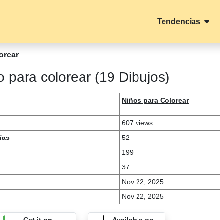
Tendencias
orear
 para colorear (19 Dibujos)
Niños para Colorear
607 views
ías
52
199
37
Nov 22, 2025
Nov 22, 2025
Get it on
Available on