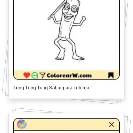
Tung Tung Tung Sahur para colorear