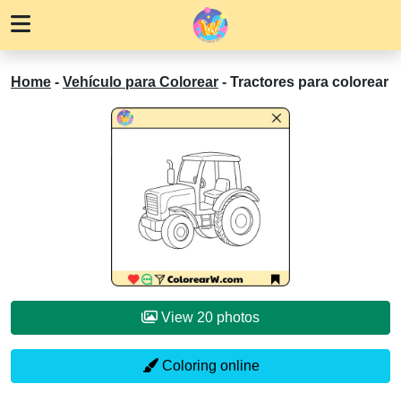
Home
-
Vehículo para Colorear
-
Tractores para colorear
View 20 photos
Coloring online