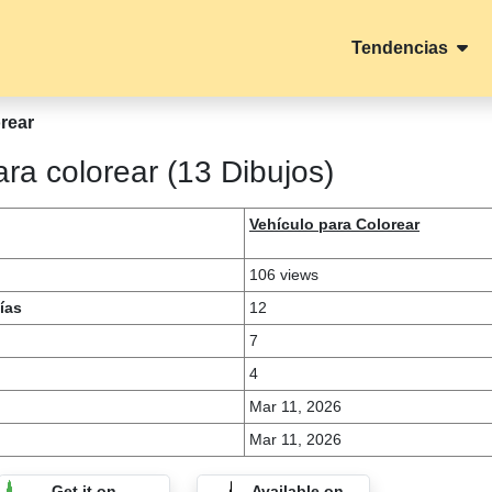
Tendencias
rear
ra colorear (13 Dibujos)
Vehículo para Colorear
106 views
ías
12
7
4
Mar 11, 2026
Mar 11, 2026
Get it on
Available on