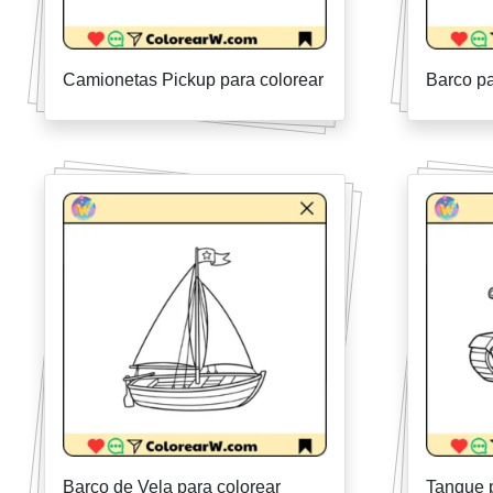
Camionetas Pickup para colorear
Barco pa
Barco de Vela para colorear
Tanque p