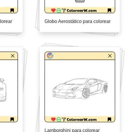
lorear
Globo Aerostático para colorear
Lamborghini para colorear