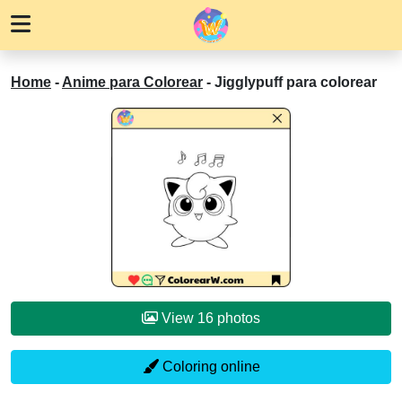
Home
-
Anime para Colorear
-
Jigglypuff para colorear
View 16 photos
Coloring online