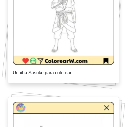
Uchiha Sasuke para colorear