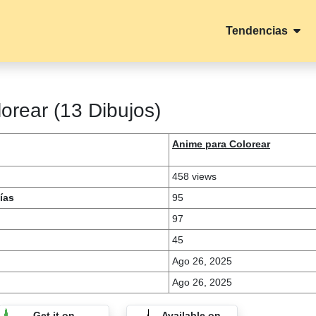
Tendencias
orear (13 Dibujos)
Anime para Colorear
458 views
ías
95
97
45
Ago 26, 2025
Ago 26, 2025
Get it on
Available on