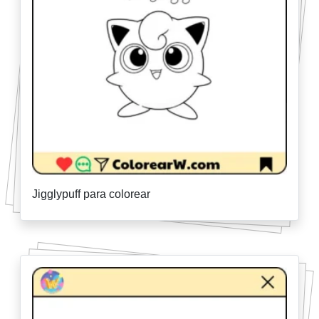
Jigglypuff para colorear