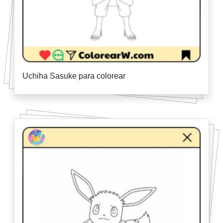
Uchiha Sasuke para colorear