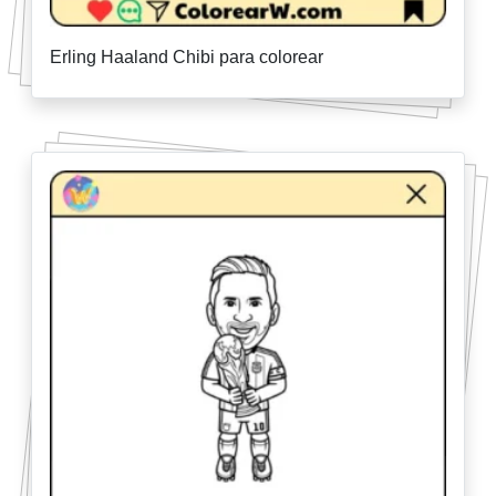
Erling Haaland Chibi para colorear