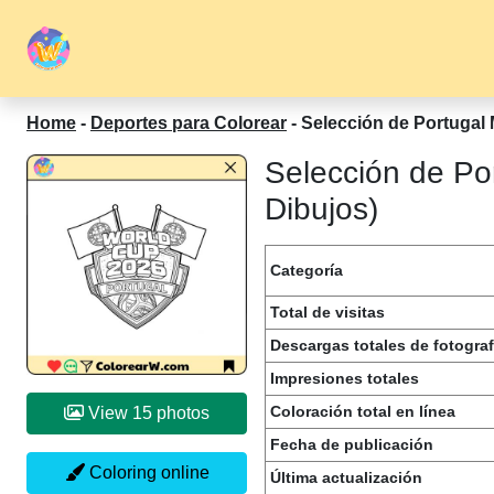
Home
-
Deportes para Colorear
-
Selección de Portugal 
Selección de Po
Dibujos)
Categoría
Total de visitas
Descargas totales de fotograf
Impresiones totales
Coloración total en línea
View 15 photos
Fecha de publicación
Coloring online
Última actualización