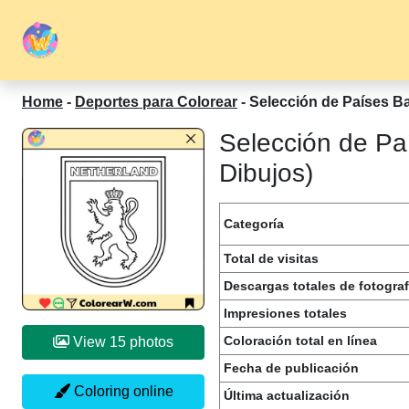
Home
-
Deportes para Colorear
-
Selección de Países Ba
Selección de Pa
Dibujos)
Categoría
Total de visitas
Descargas totales de fotograf
Impresiones totales
Coloración total en línea
View 15 photos
Fecha de publicación
Coloring online
Última actualización