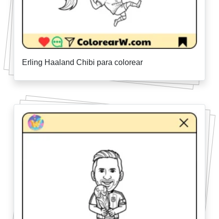
Erling Haaland Chibi para colorear