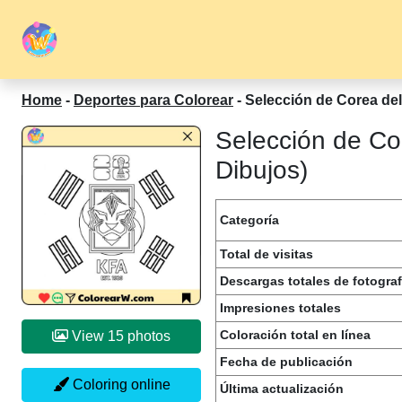
Home
-
Deportes para Colorear
-
Selección de Corea del
Selección de Co
Dibujos)
Categoría
Total de visitas
Descargas totales de fotograf
Impresiones totales
Coloración total en línea
View 15 photos
Fecha de publicación
Coloring online
Última actualización