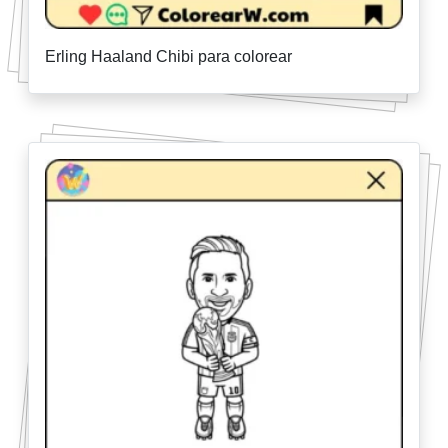
Erling Haaland Chibi para colorear