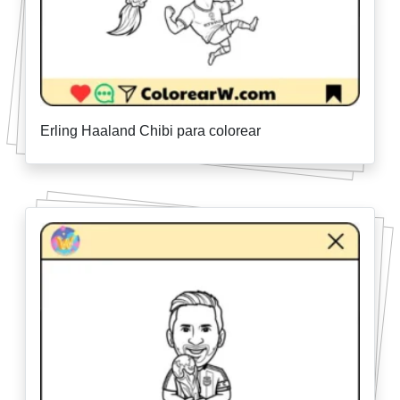
Erling Haaland Chibi para colorear