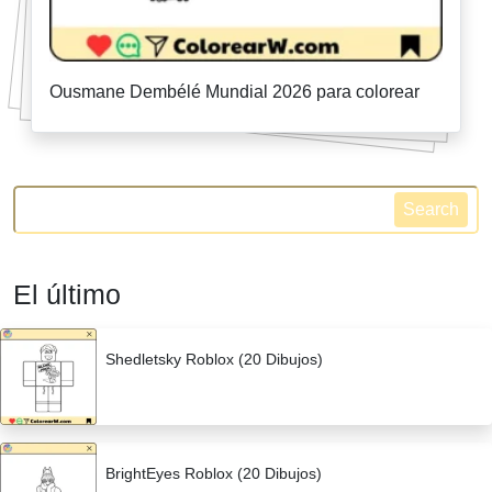
Ousmane Dembélé Mundial 2026 para colorear
Search
El último
Shedletsky Roblox (20 Dibujos)
BrightEyes Roblox (20 Dibujos)