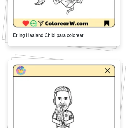
Erling Haaland Chibi para colorear