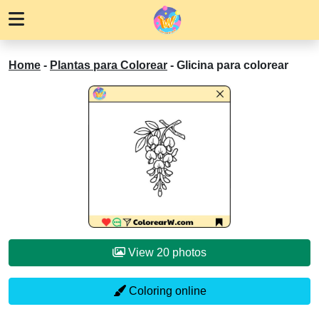
Home
-
Plantas para Colorear
-
Glicina para colorear
View 20 photos
Coloring online