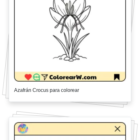
Azafrán Crocus para colorear