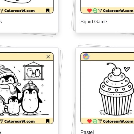
s
Squid Game
o
Pastel