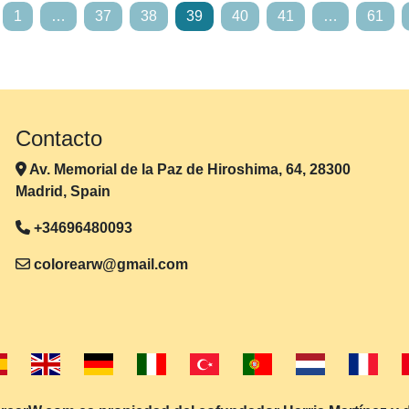
1
…
37
38
39
40
41
…
61
Contacto
Av. Memorial de la Paz de Hiroshima, 64, 28300
Madrid, Spain
+34696480093
colorearw@gmail.com