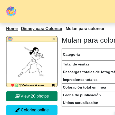
Home
-
Disney para Colorear
-
Mulan para colorear
Mulan para color
Categoría
Total de visitas
Descargas totales de fotograf
Impresiones totales
Coloración total en línea
Fecha de publicación
View 20 photos
Última actualización
Coloring online