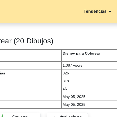
Tendencias
ear (20 Dibujos)
Disney para Colorear
1.387 views
ías
326
318
46
May 05, 2025
May 05, 2025
Get it on
Available on