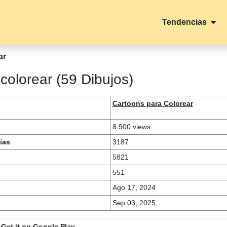
Tendencias
ar
colorear (59 Dibujos)
Cartoons para Colorear
8.900 views
ías
3187
5821
551
Ago 17, 2024
Sep 03, 2025
Get it on Google Play