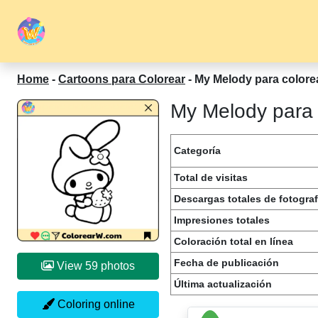
Home
-
Cartoons para Colorear
-
My Melody para colore
My Melody para 
Categoría
Total de visitas
Descargas totales de fotograf
Impresiones totales
Coloración total en línea
Fecha de publicación
View 59 photos
Última actualización
Coloring online