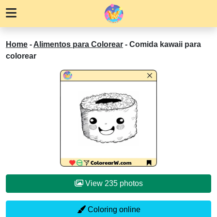
Home
-
Alimentos para Colorear
-
Comida kawaii para
colorear
View 235 photos
Coloring online