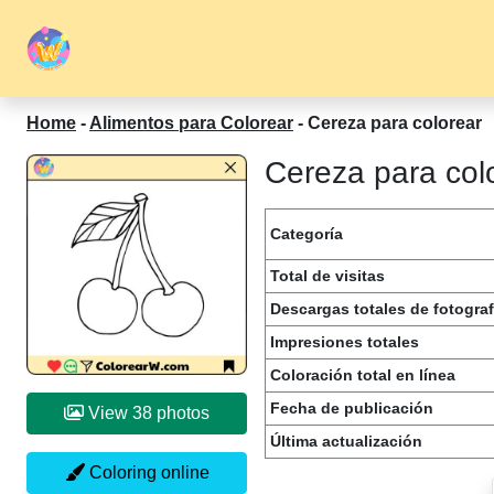
Home
-
Alimentos para Colorear
-
Cereza para colorear
Cereza para colo
Categoría
Total de visitas
Descargas totales de fotograf
Impresiones totales
Coloración total en línea
Fecha de publicación
View 38 photos
Última actualización
Coloring online