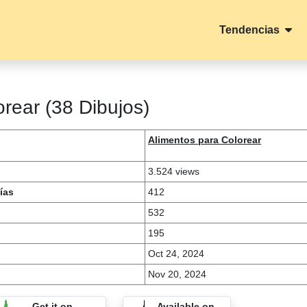
Tendencias
rear (38 Dibujos)
Alimentos para Colorear
3.524 views
ías
412
532
195
Oct 24, 2024
Nov 20, 2024
Get it on
Available on