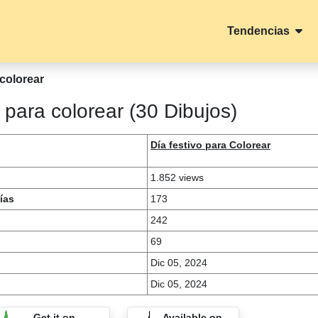
Tendencias
colorear
para colorear (30 Dibujos)
Día festivo para Colorear
1.852 views
ías
173
242
69
Dic 05, 2024
Dic 05, 2024
Get it on
Available on