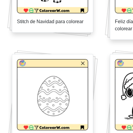
Stitch de Navidad para colorear
Feliz dí
colorear