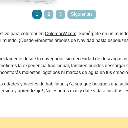
1
2
3
Siguientes
estivo para colorear en
ColorearW.com
! Sumérgete en un mundo 
 el mundo. ¡Desde vibrantes árboles de Navidad hasta espeluz
irectamente desde tu navegador, sin necesidad de descargas ni i
 prefieres la experiencia tradicional, también puedes descargar 
 encontrarás molestos logotipos ni marcas de agua en tus creaci
as edades y niveles de habilidad. ¡Ya sea que busques una activ
rsión y aprendizaje! ¡No esperes más y dale vida a tus días f