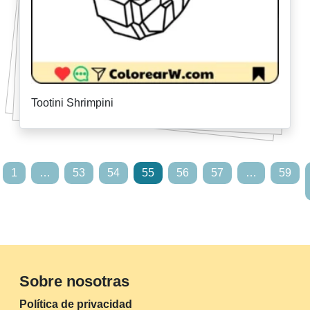
Tootini Shrimpini
1
…
53
54
55
56
57
…
59
Sobre nosotras
Política de privacidad