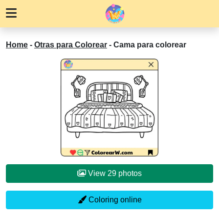
Home
-
Otras para Colorear
-
Cama para colorear
View 29 photos
Coloring online