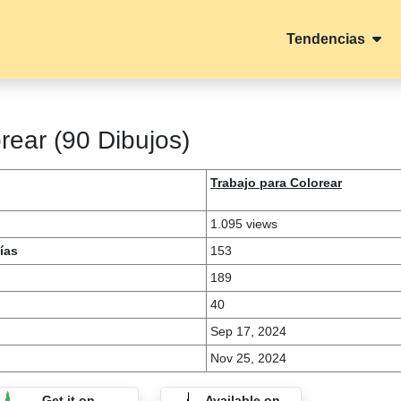
Tendencias
orear (90 Dibujos)
Trabajo para Colorear
1.095 views
ías
153
189
40
Sep 17, 2024
Nov 25, 2024
Get it on
Available on