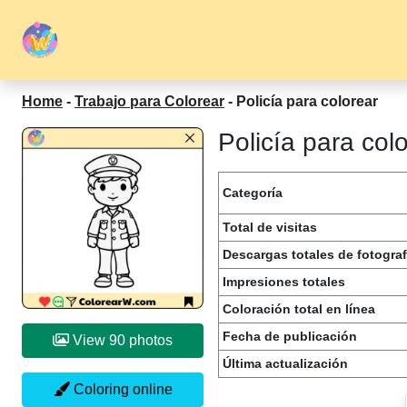
Home
-
Trabajo para Colorear
-
Policía para colorear
Policía para col
Categoría
Total de visitas
Descargas totales de fotograf
Impresiones totales
Coloración total en línea
Fecha de publicación
View 90 photos
Última actualización
Coloring online