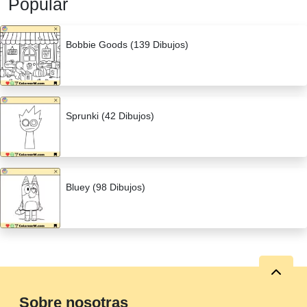
Popular
Bobbie Goods (139 Dibujos)
Sprunki (42 Dibujos)
Bluey (98 Dibujos)
Sobre nosotras