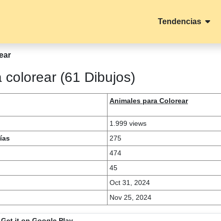
Tendencias
ear
a colorear (61 Dibujos)
Animales para Colorear
1.999 views
ías
275
474
45
Oct 31, 2024
Nov 25, 2024
Get it on Google Play