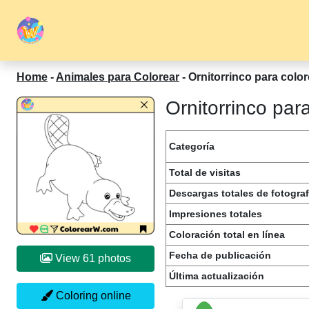
Home
-
Animales para Colorear
-
Ornitorrinco para color
Ornitorrinco par
Categoría
Total de visitas
Descargas totales de fotograf
Impresiones totales
Coloración total en línea
Fecha de publicación
View 61 photos
Última actualización
Coloring online