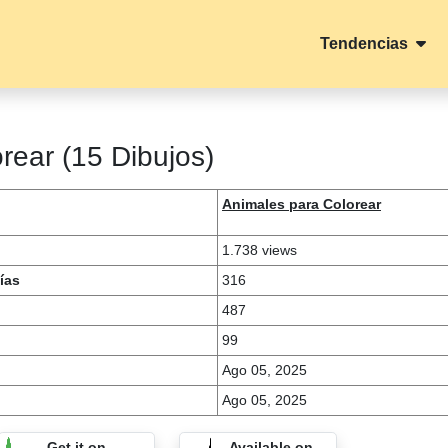
Tendencias
orear (15 Dibujos)
Animales para Colorear
1.738 views
ías
316
487
99
Ago 05, 2025
Ago 05, 2025
Get it on
Available on