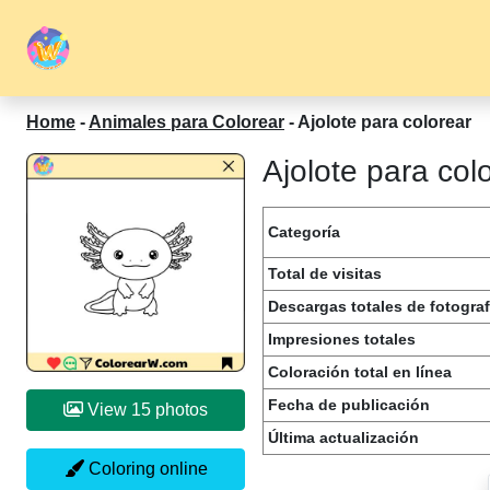
Home
-
Animales para Colorear
-
Ajolote para colorear
Ajolote para col
Categoría
Total de visitas
Descargas totales de fotograf
Impresiones totales
Coloración total en línea
Fecha de publicación
View 15 photos
Última actualización
Coloring online