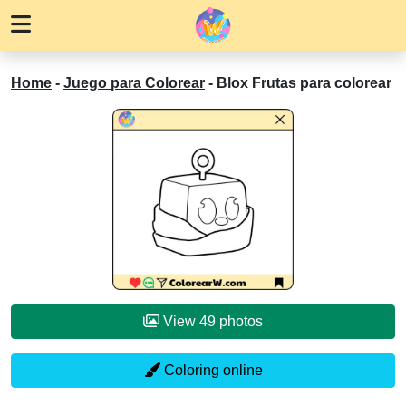
Home
-
Juego para Colorear
-
Blox Frutas para colorear
View 49 photos
Coloring online