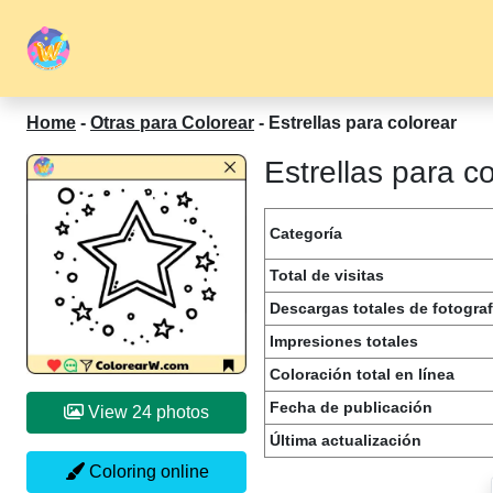
Home
-
Otras para Colorear
-
Estrellas para colorear
Estrellas para c
Categoría
Total de visitas
Descargas totales de fotograf
Impresiones totales
Coloración total en línea
Fecha de publicación
View 24 photos
Última actualización
Coloring online