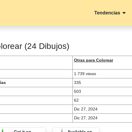
Tendencias
olorear (24 Dibujos)
Otras para Colorear
1.739 views
ías
335
503
62
Dic 27, 2024
Dic 27, 2024
Get it on
Available on