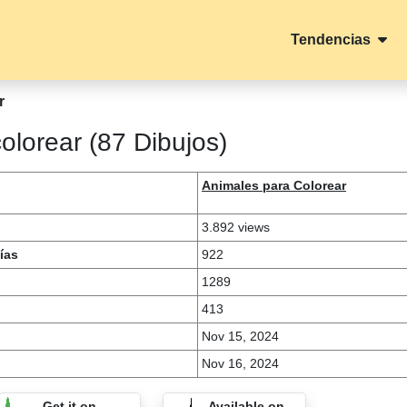
Tendencias
r
olorear (87 Dibujos)
Animales para Colorear
3.892 views
ías
922
1289
413
Nov 15, 2024
Nov 16, 2024
Get it on
Available on