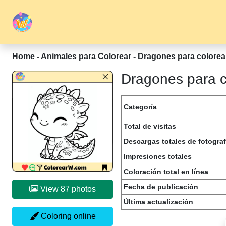
Home
-
Animales para Colorear
-
Dragones para colorea
Dragones para c
Categoría
Total de visitas
Descargas totales de fotograf
Impresiones totales
Coloración total en línea
Fecha de publicación
View 87 photos
Última actualización
Coloring online