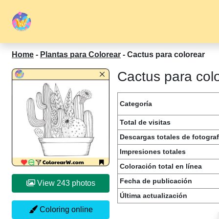
Home
-
Plantas para Colorear
-
Cactus para colorear
Cactus para colo
Categoría
Total de visitas
Descargas totales de fotograf
Impresiones totales
Coloración total en línea
Fecha de publicación
View 243 photos
Última actualización
Coloring online