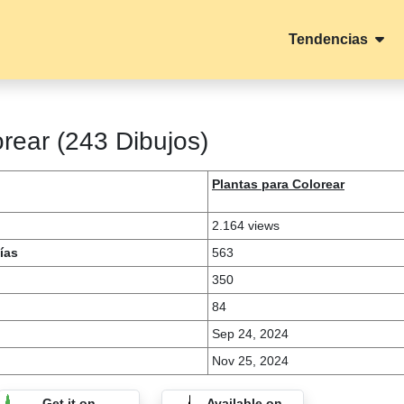
Tendencias
rear (243 Dibujos)
Plantas para Colorear
2.164 views
ías
563
350
84
Sep 24, 2024
Nov 25, 2024
Get it on
Available on