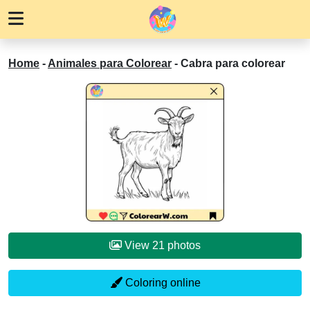
Home
-
Animales para Colorear
-
Cabra para colorear
View 21 photos
Coloring online