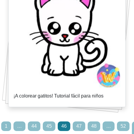
¡A colorear gatitos! Tutorial fácil para niños
1
…
44
45
46
47
48
…
52