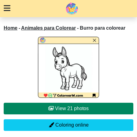
Home
-
Animales para Colorear
-
Burro para colorear
View 21 photos
Coloring online