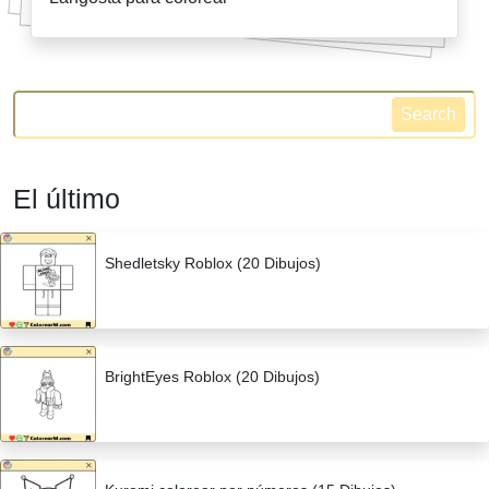
Search
El último
Shedletsky Roblox (20 Dibujos)
BrightEyes Roblox (20 Dibujos)