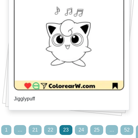
Jigglypuff
1
…
21
22
23
24
25
…
52