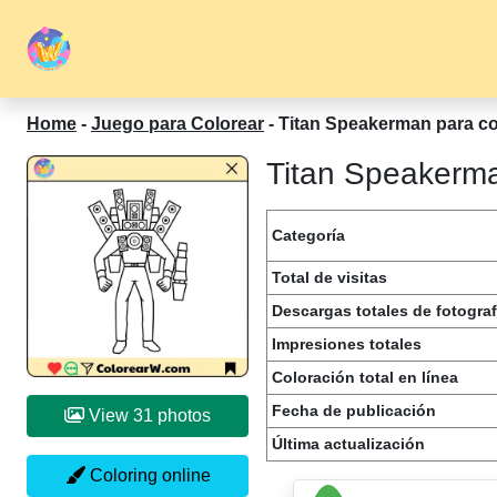
Home
-
Juego para Colorear
-
Titan Speakerman para co
Titan Speakerma
Categoría
Total de visitas
Descargas totales de fotograf
Impresiones totales
Coloración total en línea
Fecha de publicación
View 31 photos
Última actualización
Coloring online