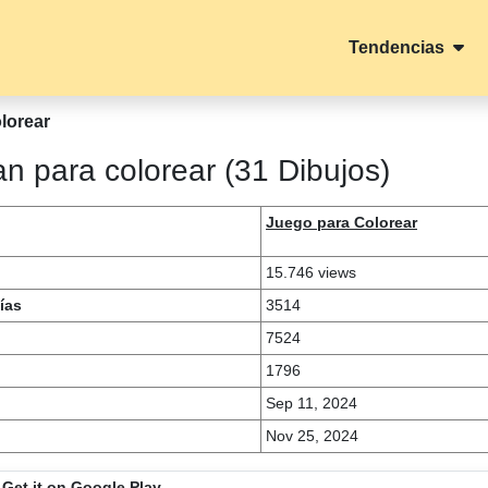
Tendencias
lorear
n para colorear (31 Dibujos)
Juego para Colorear
15.746 views
ías
3514
7524
1796
Sep 11, 2024
Nov 25, 2024
Get it on Google Play